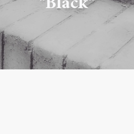
"Black"
t, Fluchthilfe, Flugschrif