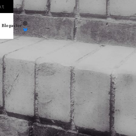
kt

 Blogautor